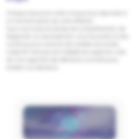
Chaque ressource a été conçue pour répondre à
un moment précis de votre réflexion.
Que vous soyez en phase de compréhension, de
diagnostic ou de projection, vous trouverez ici des
contenus pour avancer de manière structurée.
L’objectif n’est pas de multiplier les supports, mais
de vous apporter des éléments concrets pour
éclairer vos décisions.