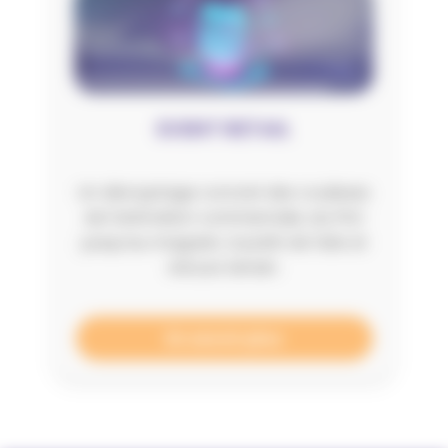
EVENT RETAIL
Un décryptage concret des coulisses
de l’animation commerciale, du PAC
jusqu’au magasin, à partir de faits et
retours terrain.
En savoir plus