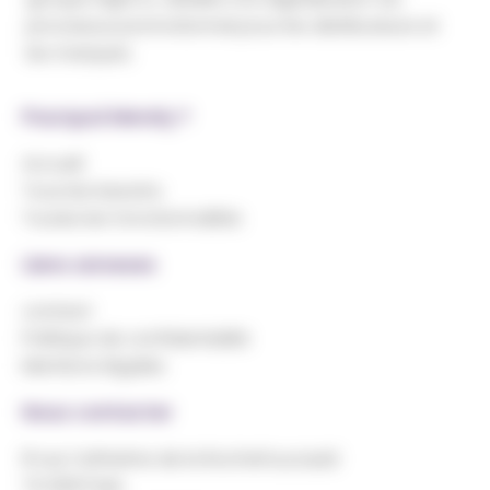
processus promotionnel pour les distributeurs et
les marques.
Pourquoi Merely ?
Accueil
Tous les besoins
Toutes les fonctionnalités
Liens annexes
contact
Politique de confidentialité
Mentions légales
Nous contacter
8 rue Catherine de la Rochefoucauld
75 009 Paris