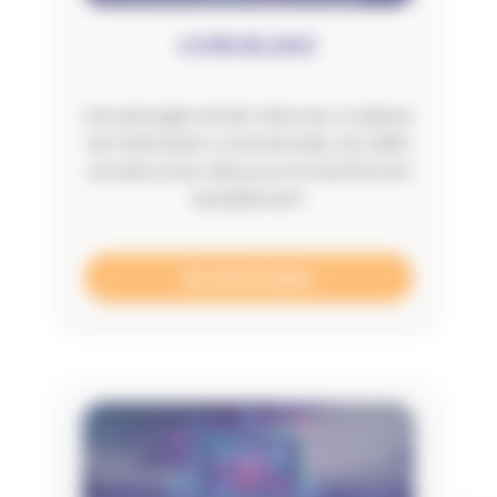
LIVRE BLANC
Une plongée terrain dans les coulisses
de l’animation commerciale, ses défis
actuels et les clés pour la transformer
durablement.
En savoir plus