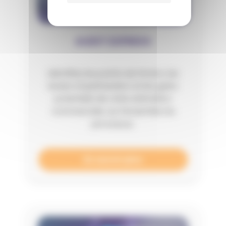
AUDIT EXPRESS
Identifiez les points de friction, les
leviers d’optimisation et les gains
potentiels de votre animation
commerciale, sur l’ensemble du
processus.
En savoir plus