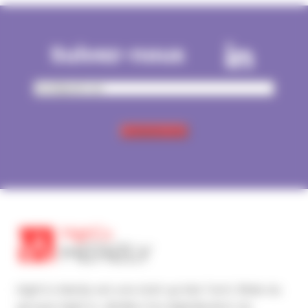
Suivez-nous
Email
HighCo Merely est une start up Mar Tech, filiale du
groupe HighCo, dédiée à la digitalisation du