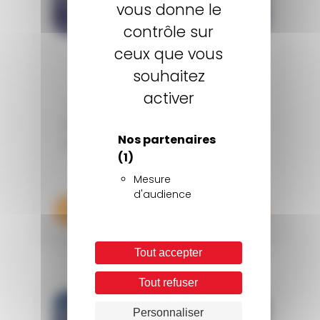
vous donne le
contrôle sur
ceux que vous
SIMULATEUR DE GAINS
souhaitez
activer
Estimez concrètement les gains
opérationnels et le ROI que Merely
Nos partenaires
peut générer sur votre animation
(1)
commerciale.
Mesure
d'audience
En savoir plus
Tout accepter
Tout refuser
Personnaliser