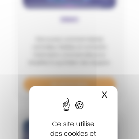
DEMO
Découvrez comment Merely
centralise, fiabilise et orchestre
l’animation commerciale pour
simplifier le quotidien des équipes.
En savoir plus
X
Masquer
Ce site utilise
des cookies et